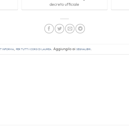
decreto ufficiale
ST informa
,
Per tutti i corsi di laurea
. Aggiungilo ai
segnalibri
.