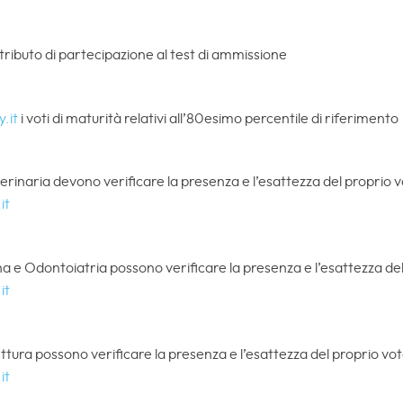
ributo di partecipazione al test di ammissione
y.it
i voti di maturità relativi all’80esimo percentile di riferimento
terinaria devono verificare la presenza e l’esattezza del proprio v
it
ina e Odontoiatria possono verificare la presenza e l’esattezza del
it
tettura possono verificare la presenza e l’esattezza del proprio vot
it