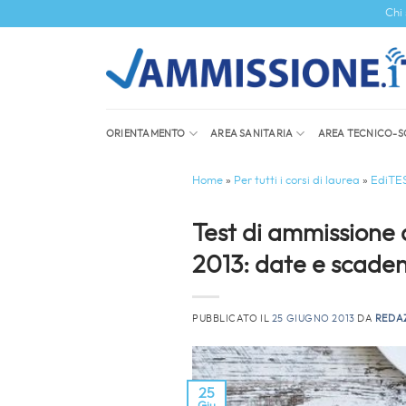
Salta
Chi
ai
contenuti
ORIENTAMENTO
AREA SANITARIA
AREA TECNICO-S
Home
»
Per tutti i corsi di laurea
»
EdiTE
Test di ammissione 
2013: date e scaden
PUBBLICATO IL
25 GIUGNO 2013
DA
REDA
25