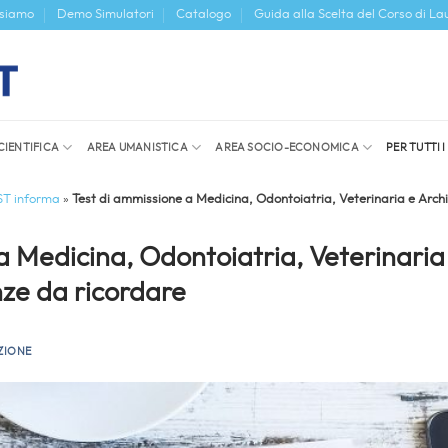
 siamo
Demo Simulatori
Catalogo
Guida alla Scelta del Corso di La
CIENTIFICA
AREA UMANISTICA
AREA SOCIO-ECONOMICA
PER TUTTI 
ST informa
»
Test di ammissione a Medicina, Odontoiatria, Veterinaria e Arch
a Medicina, Odontoiatria, Veterinaria
ze da ricordare
ZIONE