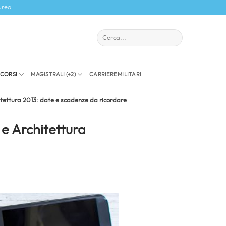
urea
I CORSI
MAGISTRALI (+2)
CARRIERE MILITARI
itettura 2013: date e scadenze da ricordare
 e Architettura