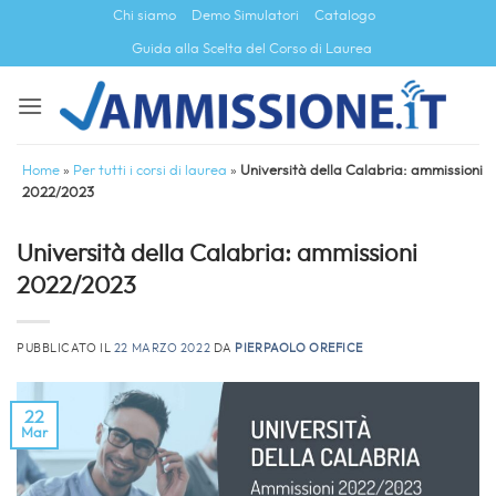
Salta
Chi siamo
Demo Simulatori
Catalogo
ai
Guida alla Scelta del Corso di Laurea
contenuti
Home
»
Per tutti i corsi di laurea
»
Università della Calabria: ammissioni
2022/2023
Università della Calabria: ammissioni
2022/2023
PUBBLICATO IL
22 MARZO 2022
DA
PIERPAOLO OREFICE
22
Mar