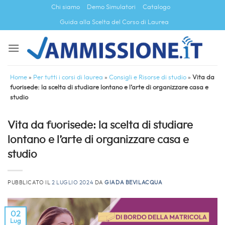
Salta
Chi siamo
Demo Simulatori
Catalogo
ai
Guida alla Scelta del Corso di Laurea
contenuti
Home
»
Per tutti i corsi di laurea
»
Consigli e Risorse di studio
»
Vita da
fuorisede: la scelta di studiare lontano e l’arte di organizzare casa e
studio
Vita da fuorisede: la scelta di studiare
lontano e l’arte di organizzare casa e
studio
PUBBLICATO IL
2 LUGLIO 2024
DA
GIADA BEVILACQUA
02
Lug