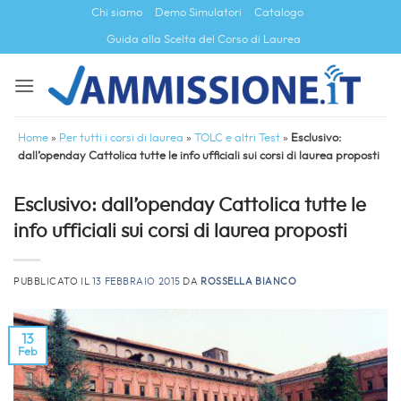
Salta
Chi siamo
Demo Simulatori
Catalogo
ai
Guida alla Scelta del Corso di Laurea
contenuti
Home
»
Per tutti i corsi di laurea
»
TOLC e altri Test
»
Esclusivo:
dall’openday Cattolica tutte le info ufficiali sui corsi di laurea proposti
Esclusivo: dall’openday Cattolica tutte le
info ufficiali sui corsi di laurea proposti
PUBBLICATO IL
13 FEBBRAIO 2015
DA
ROSSELLA BIANCO
13
Feb