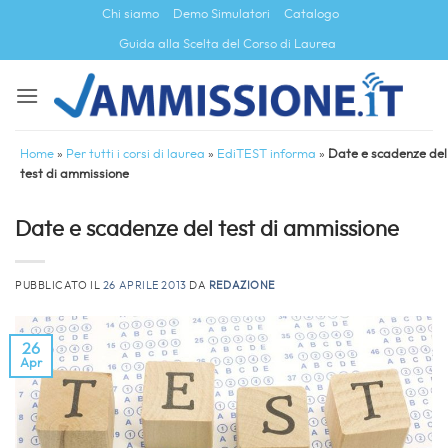
Salta
Chi siamo
Demo Simulatori
Catalogo
ai
Guida alla Scelta del Corso di Laurea
contenuti
Home
»
Per tutti i corsi di laurea
»
EdiTEST informa
»
Date e scadenze del
test di ammissione
Date e scadenze del test di ammissione
PUBBLICATO IL
26 APRILE 2013
DA
REDAZIONE
26
Apr