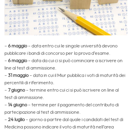
–
6 maggio
– data entro cui le singole università devono
pubblicare i bandi di concorso per la prova d’esame.
–
6 maggio
– data da cui ci si può cominciare a iscrivere on
line al test di ammissione.
–
31 maggio
– data in cui il Miur pubblica i voti di maturità dei
percentili di riferimento.
–
7 giugno
– termine entro cui ci si può iscrivere on line al
test di ammissione.
–
14 giugno
– termine per il pagamento del contributo di
partecipazione al test di ammissione.
–
24 luglio
– giorno a partire dal quale i candidati del test di
Medicina possono indicare il voto di maturità nell’area