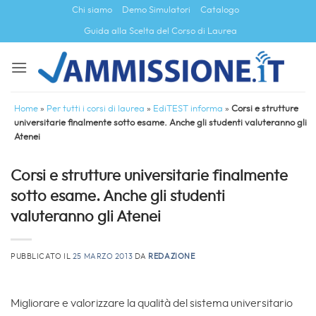
Salta
Chi siamo
Demo Simulatori
Catalogo
ai
Guida alla Scelta del Corso di Laurea
contenuti
Home
»
Per tutti i corsi di laurea
»
EdiTEST informa
»
Corsi e strutture
universitarie finalmente sotto esame. Anche gli studenti valuteranno gli
Atenei
Corsi e strutture universitarie finalmente
sotto esame. Anche gli studenti
valuteranno gli Atenei
PUBBLICATO IL
25 MARZO 2013
DA
REDAZIONE
Migliorare e valorizzare la qualità del sistema universitario