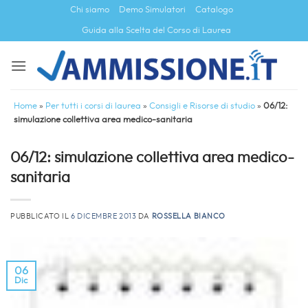
Salta
Chi siamo
Demo Simulatori
Catalogo
ai
Guida alla Scelta del Corso di Laurea
contenuti
Home
»
Per tutti i corsi di laurea
»
Consigli e Risorse di studio
»
06/12:
simulazione collettiva area medico-sanitaria
06/12: simulazione collettiva area medico-
sanitaria
PUBBLICATO IL
6 DICEMBRE 2013
DA
ROSSELLA BIANCO
06
Dic