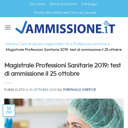
Salta
Chi siamo
Demo Simulatori
Catalogo
ai
Guida alla Scelta del Corso di Laurea
contenuti
Home
»
Corsi di laurea magistrale (+2)
»
Professioni sanitarie
»
Magistrale Professioni Sanitarie 2019: test di ammissione il 25 ottobre
Magistrale Professioni Sanitarie 2019: test
di ammissione il 25 ottobre
PUBBLICATO IL
10 OTTOBRE 2019
DA
PIERPAOLO OREFICE
10
Ott