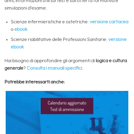
anni, informazioni utili sul test e sull’offerta formativa e
simulazioni d’esame:
Scienze infermieristiche e ostetriche:
versione cartacea
o
ebook
Scienze riabilitative delle Professioni Sanitarie:
versione
ebook
Hai bisogno di approfondire gli argomenti di
logica e cultura
generale
?
Consulta i manuali specifici
.
Potrebbe interessarti anche: