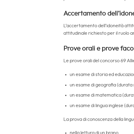
Accertamento dell’idone
L’accertamento dell’idoneità attitu
attitudinale richiesto per il ruolo 
Prove orali e prove facol
Le prove orali del concorso 69 Alli
un esame di storia ed educazio
un esame di geografia (durata
un esame di matematica (durat
un esame di lingua inglese (dur
La prova di conoscenza della lingu
nella lettura di un brano