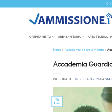
Salta
Chi
ai
contenuti
ORIENTAMENTO
AREA SANITARIA
AREA TECNICO-S
Home
»
Accademie e scuole militari
»
Acc
Accademia Guardia d
PUBBLICATO IL
16 GENNAIO 2026
DA
VAL
16
Gen