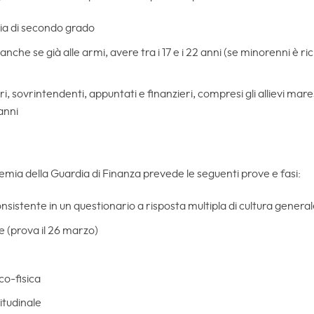
ia di secondo grado
che se già alle armi, avere tra i 17 e i 22 anni (se minorenni è ric
, sovrintendenti, appuntati e finanzieri, compresi gli allievi marescia
anni
demia della Guardia di Finanza prevede le seguenti prove e fasi:
nsistente in un questionario a risposta multipla di cultura genera
e (prova il 26 marzo)
co-fisica
itudinale