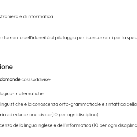
straniera e di informatica
ertamento dell’idoneità al pilotaggio per i concorrenti per la speci
zione
 domande
così suddivise:
tà logico-matematiche
 linguistiche e la conoscenza orto-grammaticale e sintattica della 
ia ed educazione civica (10 per ogni disciplina)
nza della lingua inglese e dell’informatica (10 per ogni disciplina