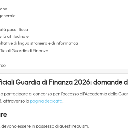
ione
 generale
a
tà psico-fisica
ità attitudinale
ltative di lingua straniera e di informatica
iciali Guardia di Finanza
rso
ficiali Guardia di Finanza 2026: domande d
no partecipare al concorso per l’accesso all’Accademia della Guar
6
, attraverso la
pagina dedicata
.
are
, devono essere in possesso di questi requisiti: