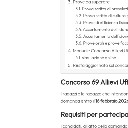
Prove da superare
Prova scritta di preselez
Prova scritta di cultura
Prove di efficienza fisic
Accertamento dell’idonei
Accertamento dell’idone
Prove orali e prove faco
Manuale Concorso Allievi Uff
simulazione online
Resta aggiornato sul conco
Concorso 69 Allievi Uf
I ragazzi e le ragazze che intendo
domanda entro il
16 febbraio 202
Requisiti per partecip
I candidati, all’atto della domanda