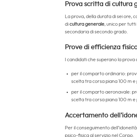
Prova scritta di cultura
La prova, della durata di sei ore,
di
cultura generale
, unico per tutt
secondaria di secondo grado.
Prove di efficienza fisic
I candidati che superano la prova 
per il comparto ordinario: prov
scelta tra corsa piana 100 m e 
per il comparto aeronavale: pro
scelta tra corsa piana 100 m e 
Accertamento dell’idone
Per il conseguimento dell’idoneità 
psico-fisica al servizio nel Corpo.