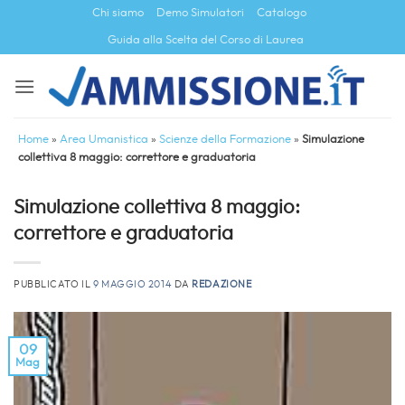
Salta
Chi siamo
Demo Simulatori
Catalogo
ai
Guida alla Scelta del Corso di Laurea
contenuti
Home
»
Area Umanistica
»
Scienze della Formazione
»
Simulazione
collettiva 8 maggio: correttore e graduatoria
Simulazione collettiva 8 maggio:
correttore e graduatoria
PUBBLICATO IL
9 MAGGIO 2014
DA
REDAZIONE
09
Mag