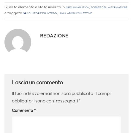
Questo elemento è stato inserito in
Area Umanistica
,
Scienze della Formazione
e taggato
Graduatorie e Punteggi
,
simulazioni collettive
.
REDAZIONE
Lascia un commento
Il tuo indirizzo email non sarà pubblicato.
I campi
obbligatori sono contrassegnati
*
Commento
*