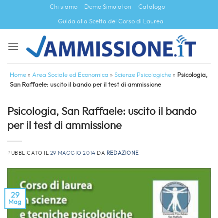
Salta
Chi siamo
Demo Simulatori
Catalogo
ai
Guida alla Scelta del Corso di Laurea
contenuti
Home
»
Area Sociale ed Economica
»
Scienze Psicologiche
»
Psicologia,
San Raffaele: uscito il bando per il test di ammissione
Psicologia, San Raffaele: uscito il bando
per il test di ammissione
PUBBLICATO IL
29 MAGGIO 2014
DA
REDAZIONE
29
Mag