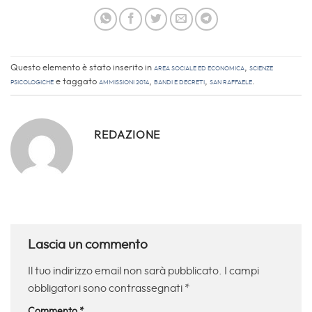
Questo elemento è stato inserito in
Area Sociale ed Economica
,
Scienze
Psicologiche
e taggato
Ammissioni 2014
,
Bandi e Decreti
,
San Raffaele
.
REDAZIONE
Lascia un commento
Il tuo indirizzo email non sarà pubblicato.
I campi
obbligatori sono contrassegnati
*
Commento
*