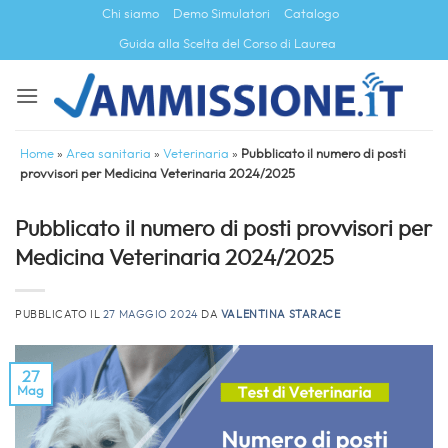
Salta
Chi siamo
Demo Simulatori
Catalogo
ai
Guida alla Scelta del Corso di Laurea
contenuti
Home
»
Area sanitaria
»
Veterinaria
»
Pubblicato il numero di posti
provvisori per Medicina Veterinaria 2024/2025
Pubblicato il numero di posti provvisori per
Medicina Veterinaria 2024/2025
PUBBLICATO IL
27 MAGGIO 2024
DA
VALENTINA STARACE
27
Mag