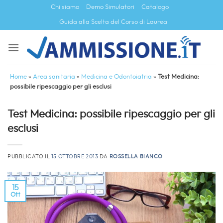
Salta
Chi siamo
Demo Simulatori
Catalogo
ai
Guida alla Scelta del Corso di Laurea
contenuti
Home
»
Area sanitaria
»
Medicina e Odontoiatria
»
Test Medicina:
possibile ripescaggio per gli esclusi
Test Medicina: possibile ripescaggio per gli
esclusi
PUBBLICATO IL
15 OTTOBRE 2013
DA
ROSSELLA BIANCO
15
Ott