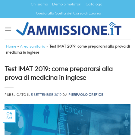
Salta
Chi siamo
Demo Simulatori
Catalogo
ai
Guida alla Scelta del Corso di Laurea
contenuti
Home
»
Area sanitaria
»
Test IMAT 2019: come prepararsi alla prova di
medicina in inglese
Test IMAT 2019: come prepararsi alla
prova di medicina in inglese
PUBBLICATO IL
5 SETTEMBRE 2019
DA
PIERPAOLO OREFICE
05
Set