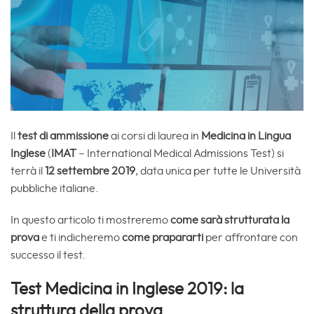
Il
test di ammissione
ai corsi di laurea in
Medicina in Lingua
Inglese
(
IMAT
– International Medical Admissions Test) si
terrà il
12 settembre 2019
, data unica per tutte le Università
pubbliche italiane.
In questo articolo ti mostreremo
come sarà strutturata la
prova
e ti indicheremo
come prapararti
per affrontare con
successo il test.
Test Medicina in Inglese 2019: la
struttura della prova