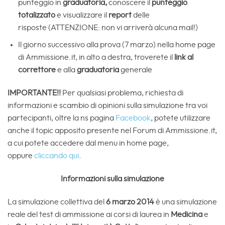
punteggio in
graduatoria,
conoscere il
punteggio
totalizzato
e visualizzare il
report
delle
risposte (ATTENZIONE: non vi arriverà alcuna mail!)
Il giorno successivo alla prova (7 marzo) nella home page
di Ammissione.it, in alto a destra, troverete il
link al
correttore
e alla
graduatoria
generale
IMPORTANTE!!
Per qualsiasi problema, richiesta di
informazioni e scambio di opinioni sulla simulazione tra voi
partecipanti, oltre la ns pagina
Facebook
, potete utilizzare
anche il topic apposito presente nel Forum di Ammissione.it,
a cui potete accedere dal menu in home page,
oppure
cliccando qui
.
Informazioni sulla simulazione
La simulazione collettiva del
6 marzo
2014
è una simulazione
reale del test di ammissione ai corsi di laurea in
Medicina
e