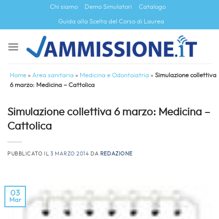
Salta
Chi siamo
Demo Simulatori
Catalogo
ai
Guida alla Scelta del Corso di Laurea
contenuti
Home
»
Area sanitaria
»
Medicina e Odontoiatria
»
Simulazione collettiva
6 marzo: Medicina – Cattolica
Simulazione collettiva 6 marzo: Medicina –
Cattolica
PUBBLICATO IL
3 MARZO 2014
DA
REDAZIONE
03
Mar