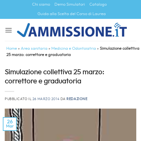
Salta
Chi siamo
Demo Simulatori
Catalogo
ai
Guida alla Scelta del Corso di Laurea
contenuti
Home
»
Area sanitaria
»
Medicina e Odontoiatria
»
Simulazione collettiva
25 marzo: correttore e graduatoria
Simulazione collettiva 25 marzo:
correttore e graduatoria
PUBBLICATO IL
26 MARZO 2014
DA
REDAZIONE
26
Mar