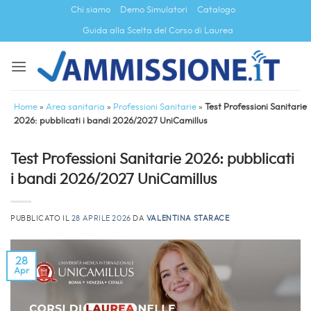
Salta
Chi siamo
Demo Simulatori
Catalogo
ai
Guida alla Scelta del Corso di Laurea
contenuti
Home
»
Area sanitaria
»
Professioni Sanitarie
»
Test Professioni Sanitarie
2026: pubblicati i bandi 2026/2027 UniCamillus
Test Professioni Sanitarie 2026: pubblicati
i bandi 2026/2027 UniCamillus
PUBBLICATO IL
28 APRILE 2026
DA
VALENTINA STARACE
28
Apr