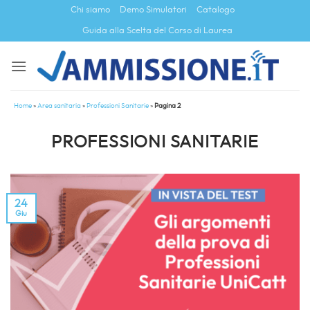
Salta
Chi siamo
Demo Simulatori
Catalogo
ai
Guida alla Scelta del Corso di Laurea
contenuti
Home
»
Area sanitaria
»
Professioni Sanitarie
»
Pagina 2
PROFESSIONI SANITARIE
24
Giu