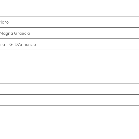
 Moro
 -Magna Graecia
cara – G. D’Annunzio