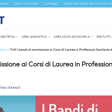
 siamo
Demo Simulatori
Catalogo
Guida alla Scelta del Corso di La
CIENTIFICA
AREA UMANISTICA
AREA SOCIO-ECONOMICA
PER TUTTI 
tarie
»
Tutti i bandi di ammissione ai Corsi di Laurea in Professioni Sanitarie 
issione ai Corsi di Laurea in Profession
TINA STARACE