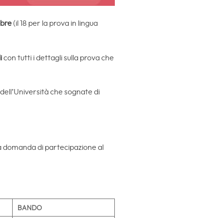
mbre
(il 18 per la prova in lingua
i
con tutti i dettagli sulla prova che
 dell’Università che sognate di
la domanda di partecipazione al
BANDO