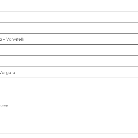
 – Vanvitelli
 Vergata
cocca