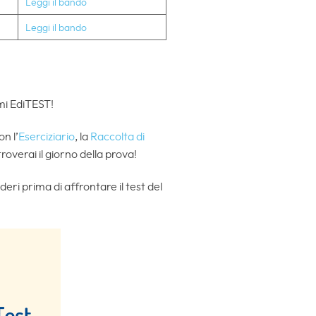
Leggi il bando
Leggi il bando
umi EdiTEST!
on l’
Eserciziario
, la
Raccolta di
troverai il giorno della prova!
eri prima di affrontare il test del