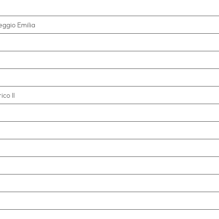
eggio Emilia
ico II