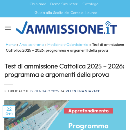
Salta
Chi siamo
Demo Simulatori
Catalogo
ai
Guida alla Scelta del Corso di Laurea
contenuti
Home
»
Area sanitaria
»
Medicina e Odontoiatria
»
Test di ammissione
Cattolica 2025 – 2026: programma e argomenti della prova
Test di ammissione Cattolica 2025 – 2026:
programma e argomenti della prova
PUBBLICATO IL
22 GENNAIO 2025
DA
VALENTINA STARACE
22
Gen