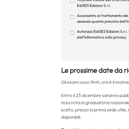
Ho preso visione dell'Informativ
EdiSES Edizioni S.r.l.
Acconsento al trattamento dei m
secondo quanto previsto dall'In
Autorizzo EdiSES Edizioni S.r.l.
dall'Informativa sulla privacy.
Le prossime date da r
Gli esami sono finiti, ora è il mom
Entro il 23 dicembre saranno pubbli
resa nota la graduatoria nazional
scelto, presso la prima sede utile,
disponibili.