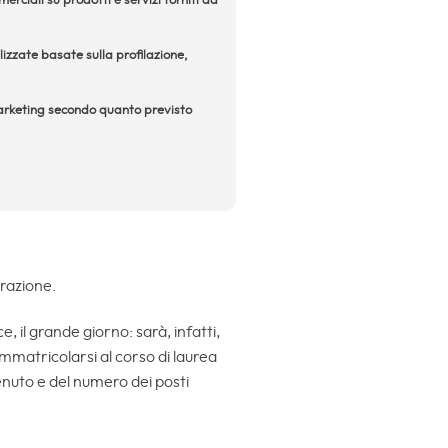
rciali su prodotti e servizi forniti da
izzate basate sulla profilazione,
 marketing secondo quanto previsto
arazione.
e, il grande giorno: sarà, infatti,
mmatricolarsi al corso di laurea
tenuto e del numero dei posti