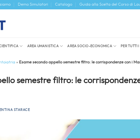
 siamo
Demo Simulatori
Catalogo
Guida alla Scelta del Corso di La
CIENTIFICA
AREA UMANISTICA
AREA SOCIO-ECONOMICA
PER TUTTI 
toiatria
»
Esame secondo appello semestre filtro: le corrispondenze con i Ma
lo semestre filtro: le corrispondenze
ENTINA STARACE