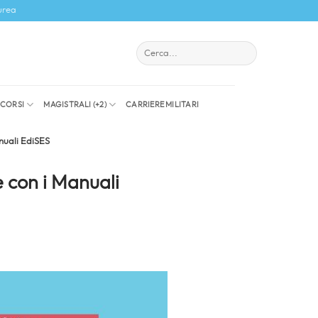
urea
I CORSI
MAGISTRALI (+2)
CARRIERE MILITARI
nuali EdiSES
 con i Manuali