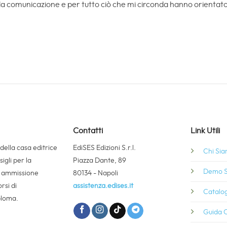
la comunicazione e per tutto ciò che mi circonda hanno orientato 
Contatti
Link Utili
 della casa editrice
EdiSES Edizioni S.r.l.
Chi Si
igli per la
Piazza Dante, 89
Demo S
i ammissione
80134 - Napoli
rsi di
assistenza.edises.it
Catalog
ploma.
Guida C