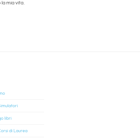
la mia vita.
amo
imulatori
o libri
orsi di Laurea