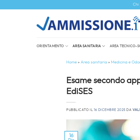
Salta
Chi
ai
contenuti
ORIENTAMENTO
AREA SANITARIA
AREA TECNICO-S
Home
»
Area sanitaria
»
Medicina e Odon
Esame secondo appel
EdiSES
PUBBLICATO IL
16 DICEMBRE 2025
DA
VAL
16