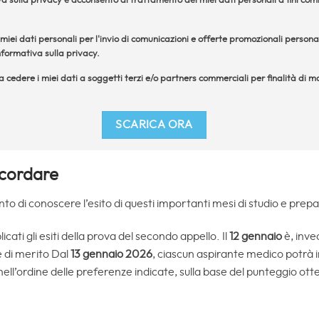
a sulla privacy e acconsento al trattamento dei miei dati personali a fini comme
iei dati personali per l'invio di comunicazioni e offerte promozionali personal
formativa sulla privacy.
 a cedere i miei dati a soggetti terzi e/o partners commerciali per finalità di
icordare
ento di conoscere l’esito di questi importanti mesi di studio e prep
cati gli esiti della prova del secondo appello. Il
12 gennaio
è, invec
e di merito Dal
13 gennaio 2026
, ciascun aspirante medico potrà i
 nell’ordine delle preferenze indicate, sulla base del punteggio ot