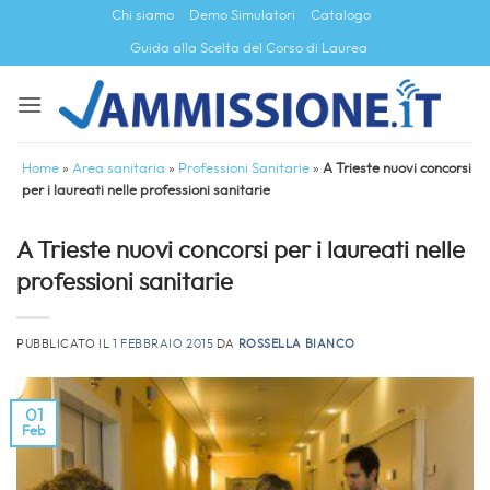
Salta
Chi siamo
Demo Simulatori
Catalogo
ai
Guida alla Scelta del Corso di Laurea
contenuti
Home
»
Area sanitaria
»
Professioni Sanitarie
»
A Trieste nuovi concorsi
per i laureati nelle professioni sanitarie
A Trieste nuovi concorsi per i laureati nelle
professioni sanitarie
PUBBLICATO IL
1 FEBBRAIO 2015
DA
ROSSELLA BIANCO
01
Feb