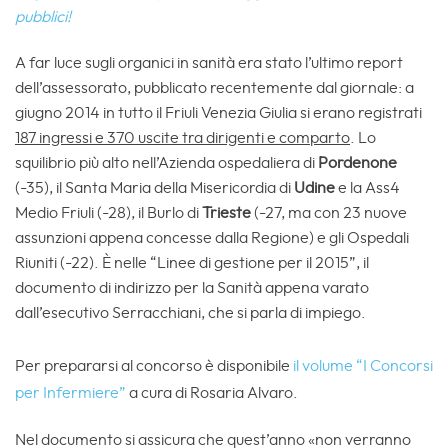
pubblici!
A far luce sugli organici in sanità era stato l’ultimo report
dell’assessorato, pubblicato recentemente dal giornale: a
giugno 2014 in tutto il Friuli Venezia Giulia si erano registrati
187 ingressi e 370 uscite tra dirigenti e comparto
. Lo
squilibrio più alto nell’Azienda ospedaliera di
Pordenone
(-35), il Santa Maria della Misericordia di
Udine
e la Ass4
Medio Friuli (-28), il Burlo di
Trieste
(-27, ma con 23 nuove
assunzioni appena concesse dalla Regione) e gli Ospedali
Riuniti (-22). È nelle “Linee di gestione per il 2015”, il
documento di indirizzo per la Sanità appena varato
dall’esecutivo Serracchiani, che si parla di impiego.
Per prepararsi al concorso è disponibile
il volume “I Concorsi
per Infermiere”
a cura di Rosaria Alvaro.
Nel documento si assicura che quest’anno «non verranno