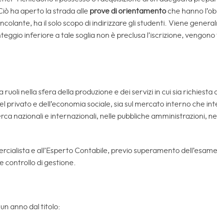
 Ciò ha aperto la strada alle
prove di orientamento
che hanno l’obi
incolante, ha il solo scopo di indirizzare gli studenti. Viene gen
teggio inferiore a tale soglia non è preclusa l’iscrizione, vengono t
uoli nella sfera della produzione e dei servizi in cui sia richiesta 
el privato e dell’economia sociale, sia sul mercato interno che int
icerca nazionali e internazionali, nelle pubbliche amministrazioni, n
mercialista e all’Esperto Contabile, previo superamento dell’esame d
e controllo di gestione.
un anno dal titolo: