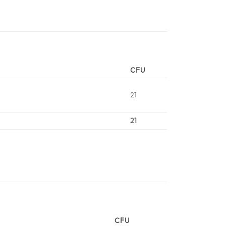
CFU
21
21
CFU