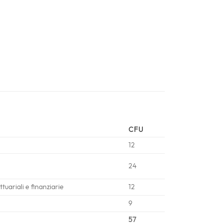
CFU
12
24
uariali e finanziarie
12
9
57