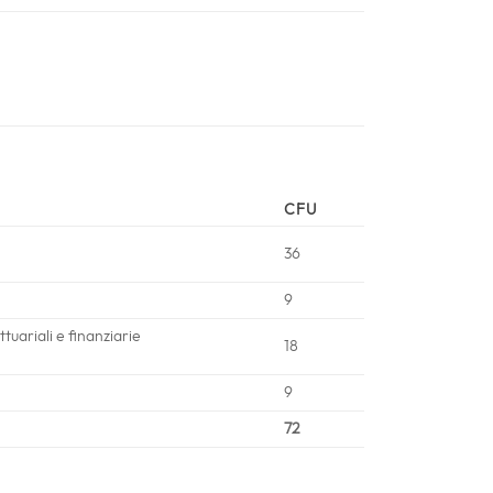
CFU
36
9
uariali e finanziarie
18
9
72