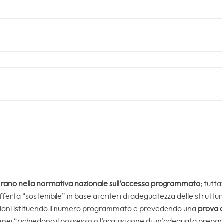
trano nella normativa nazionale sull’accesso programmato
; tutta
ferta “sostenibile” in base ai criteri di adeguatezza delle struttu
azioni istituendo il numero programmato e prevedendo una
prova 
 atenei “richiedono il possesso o l’acquisizione di un’adeguata prep