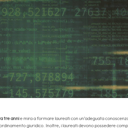
a tre anni
e mira a formare laureati con un’adeguata conoscenza 
ell’ordinamento giuridico. Inoltre, i laureati devono possedere com