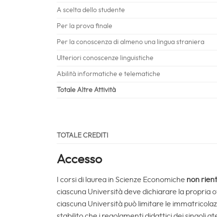
A scelta dello studente
Per la prova finale
Per la conoscenza di almeno una lingua straniera
Ulteriori conoscenze linguistiche
Abilità informatiche e telematiche
Totale Altre Attività
TOTALE CREDITI
Accesso
I corsi di laurea in Scienze Economiche
non rien
ciascuna Università deve dichiarare la propria of
ciascuna Università può limitare le immatricol
stabilito che i regolamenti didattici dei singoli