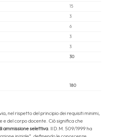
15
3
6
3
3
30
180
via, nel rispetto del principio dei requisiti minimi,
re e del corpo docente. Ciò significa che
di ammissione selettiva
. Il D.M. 509/1999 ha
arazione iniziale”, definendo le conoscenze