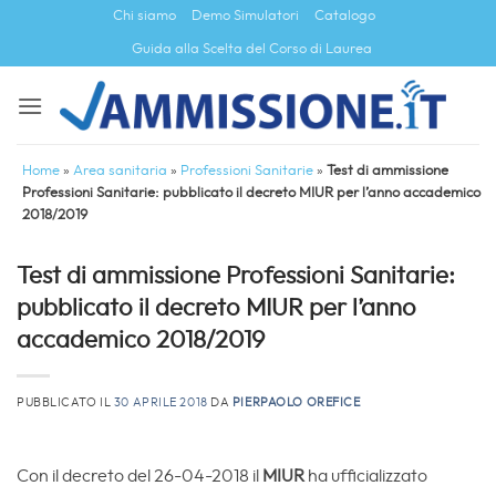
Salta
Chi siamo
Demo Simulatori
Catalogo
ai
Guida alla Scelta del Corso di Laurea
contenuti
Home
»
Area sanitaria
»
Professioni Sanitarie
»
Test di ammissione
Professioni Sanitarie: pubblicato il decreto MIUR per l’anno accademico
2018/2019
Test di ammissione Professioni Sanitarie:
pubblicato il decreto MIUR per l’anno
accademico 2018/2019
PUBBLICATO IL
30 APRILE 2018
DA
PIERPAOLO OREFICE
Con il decreto del 26-04-2018 il
MIUR
ha ufficializzato