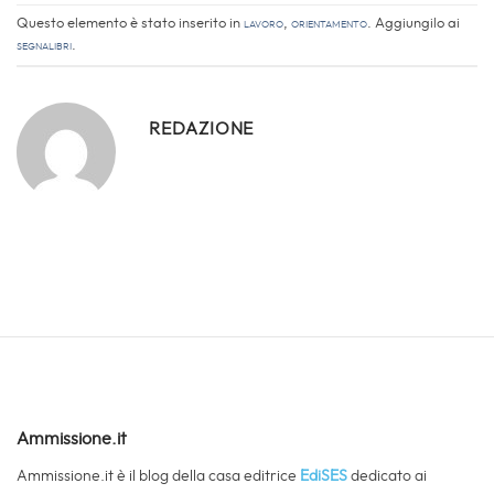
Ammissione.it
Ammissione.it è il blog della casa editrice
EdiSES
dedicato ai
consigli per la preparazione ai test di ammissione all’Università e ai
percorsi di orientamento post-diploma.
Contatti
EdiSES Edizioni S.r.l.
Piazza Dante, 89
80134 - Napoli