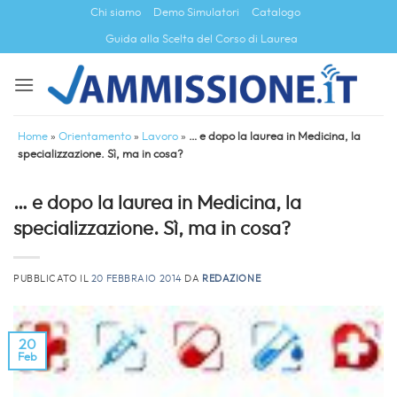
Salta
Chi siamo
Demo Simulatori
Catalogo
ai
Guida alla Scelta del Corso di Laurea
contenuti
Home
»
Orientamento
»
Lavoro
»
… e dopo la laurea in Medicina, la
specializzazione. Sì, ma in cosa?
… e dopo la laurea in Medicina, la
specializzazione. Sì, ma in cosa?
PUBBLICATO IL
20 FEBBRAIO 2014
DA
REDAZIONE
20
Feb