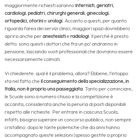
maggiormente richiesti saranno
internisti
,
geriatri
,
cardiologi
,
pediatri
,
chirurghi generali
,
ginecologi
,
ortopedici
,
otorini
e
urologi
. Accanto a questi, per quanto
riguarda l’area dei servizi clinici, maggiori spazi dovrebbero
aprirsi anche per
anestesisti
e
radiologi
. Il perché è presto
detto: sono questi i dottori che fra un po’ andranno in
pensione, lasciando vuoti professionali che dovranno essere
necessariamente colmati.
Vi chiederete: qual è il problema, allora? Ebbene, l’intoppo
sta nel fatto che
il conseguimento della specializzazione, in
Italia, non è proprio una passeggiata
. Tanto per cominciare,
le Scuole sono a numero chiuso e la competizione è
accanita, considerata anche la penuria di posti disponibili
rispetto alle richieste. Per entrare in ciascuna Scuola,
infatti, bisogna superare un concorso pubblico, non sempre
cristallino: dopo le tante polemiche che da anni hanno
accompagnato queste selezioni (spesso gestite a proprio