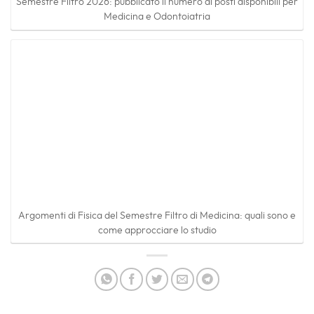
Semestre Filtro 2026: pubblicato il numero di posti disponibili per
Medicina e Odontoiatria
Argomenti di Fisica del Semestre Filtro di Medicina: quali sono e
come approcciare lo studio
Questo elemento è stato inserito in
Lavoro
,
Orientamento
. Aggiungilo ai
segnalibri
.
REDAZIONE