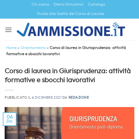
Salta
Chi siamo
Demo Simulatori
Catalogo
ai
Guida alla Scelta del Corso di Laurea
contenuti
Home
»
Orientamento
»
Corso di laurea in Giurisprudenza: attività
formative e sbocchi lavorativi
Corso di laurea in Giurisprudenza: attività
formative e sbocchi lavorativi
PUBBLICATO IL
6 DICEMBRE 2021
DA
REDAZIONE
06
Dic