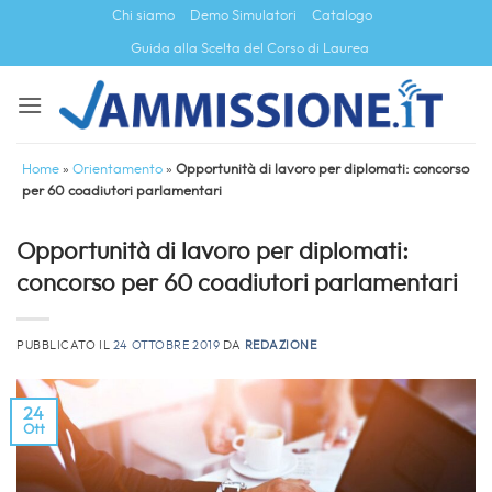
Salta
Chi siamo
Demo Simulatori
Catalogo
ai
Guida alla Scelta del Corso di Laurea
contenuti
Home
»
Orientamento
»
Opportunità di lavoro per diplomati: concorso
per 60 coadiutori parlamentari
Opportunità di lavoro per diplomati:
concorso per 60 coadiutori parlamentari
PUBBLICATO IL
24 OTTOBRE 2019
DA
REDAZIONE
24
Ott