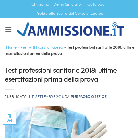
Salta
Chi siamo
Demo Simulatori
Catalogo
ai
Guida alla Scelta del Corso di Laurea
contenuti
Home
»
Per tutti i corsi di laurea
»
Test professioni sanitarie 2018: ultime
esercitazioni prima della prova
Test professioni sanitarie 2018: ultime
esercitazioni prima della prova
PUBBLICATO IL
11 SETTEMBRE 2018
DA
PIERPAOLO OREFICE
11
Set