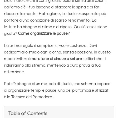
Da un lato c’è chi ti consiglia di studiare senza distrazioni,
dall’altro c’è il tuo bisogno di staccare la spina e di far
riposare la mente. Hai ragione, lo studio esasperato può
portare a una condizione di scarso rendimento. La
lettura ha bisogno di ritmo e di riposo. Qual è la soluzione
giusta?
Come organizzare le pause
?
La prima regola è semplice: ci vuole costanza. Devi
dedicarti allo studio ogni giorno, senza eccezioni. In questo
modo eviterai
maratone di cinque o sei ore
sui libri che ti
ridurranno allo stremo, mettendo a dura prova la tua
attenzione.
Poi c’è bisogno di un metodo di studio, uno schema capace
di organizzare tempi e pause: uno dei più famosi e utilizzati
è la Tecnica del Pomodoro.
Table of Contents