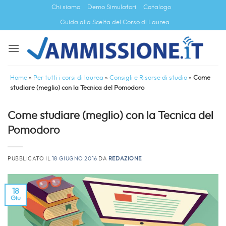
Salta
Chi siamo
Demo Simulatori
Catalogo
ai
Guida alla Scelta del Corso di Laurea
contenuti
Home
»
Per tutti i corsi di laurea
»
Consigli e Risorse di studio
»
Come
studiare (meglio) con la Tecnica del Pomodoro
Come studiare (meglio) con la Tecnica del
Pomodoro
PUBBLICATO IL
18 GIUGNO 2016
DA
REDAZIONE
18
Giu