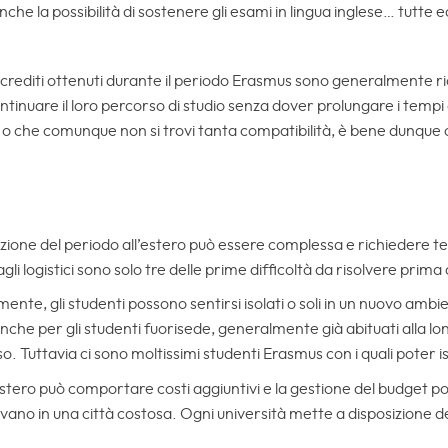
 la possibilità di sostenere gli esami in lingua inglese… tutte ecc
 i crediti ottenuti durante il periodo Erasmus sono generalmente ri
ntinuare il loro percorso di studio senza dover prolungare i tempi 
o che comunque non si trovi tanta compatibilità, è bene dunque o
cazione del periodo all’estero può essere complessa e richiedere t
li logistici sono solo tre delle prime difficoltà da risolvere prima 
almente, gli studenti possono sentirsi isolati o soli in un nuovo ambi
nche per gli studenti fuorisede, generalmente già abituati alla lo
. Tuttavia ci sono moltissimi studenti Erasmus con i quali poter is
l’estero può comportare costi aggiuntivi e la gestione del budget p
vano in una città costosa. Ogni università mette a disposizione del