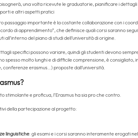
 bisognerà, una volta ricevute le graduatorie, pianificare i dettagli
porti e altri aspetti pratici
tro passaggio importante è la costante collaborazione con i coord
cordo di apprendimento”, che definisce quali corsi saranno seguiti
all’interno del piano di studi dell’università di origine.
ttagli specifici possono variare, quindi gli studenti devono sempr
no spesso molto lunghi e di difficile comprensione, è consigliato, i
e, conferenze erasmus…) proposte dall’università.
Erasmus?
o stimolante e proficua, l’Erasmus ha sia pro che contro.
tivi della partecipazione al progetto:
e linguistiche
: gli esami e i corsi saranno interamente erogati nell