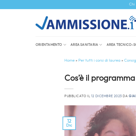
Salta
Chi
ai
contenuti
ORIENTAMENTO
AREA SANITARIA
AREA TECNICO-S
Home
»
Per tutti i corsi di laurea
»
Consigl
Cos’è il programma
PUBBLICATO IL
12 DICEMBRE 2023
DA
GIA
12
Dic