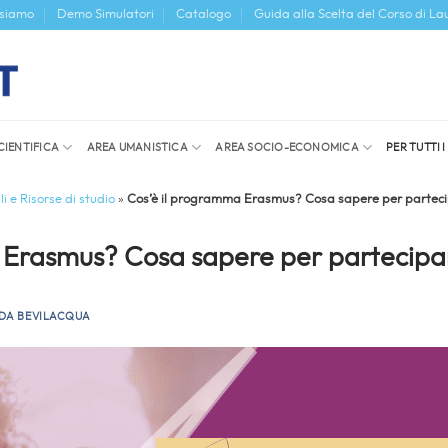
 siamo
Demo Simulatori
Catalogo
Guida alla Scelta del Corso di La
CIENTIFICA
AREA UMANISTICA
AREA SOCIO-ECONOMICA
PER TUTTI 
i e Risorse di studio
»
Cos’è il programma Erasmus? Cosa sapere per partec
 Erasmus? Cosa sapere per partecipa
DA BEVILACQUA