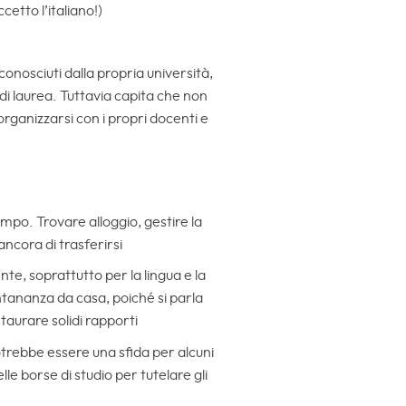
etto l’italiano!)
conosciuti dalla propria università,
di laurea. Tuttavia capita che non
rganizzarsi con i propri docenti e
empo. Trovare alloggio, gestire la
ancora di trasferirsi
ente, soprattutto per la lingua e la
ntananza da casa, poiché si parla
taurare solidi rapporti
otrebbe essere una sfida per alcuni
le borse di studio per tutelare gli