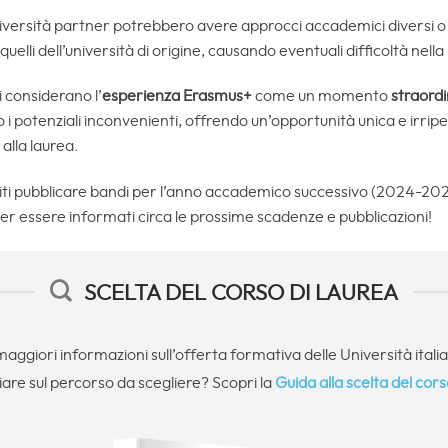
università partner potrebbero avere approcci accademici diversi o 
li dell’università di origine, causando eventuali difficoltà nella p
i considerano l’
esperienza Erasmus+
come un momento
straordi
o i potenziali inconvenienti, offrendo un’opportunità unica e irrip
 alla laurea.
oliti pubblicare bandi per l’anno accademico successivo (2024-2025
 per essere informati circa le prossime scadenze e pubblicazioni!
SCELTA DEL CORSO DI LAUREA
maggiori informazioni sull’offerta formativa delle Università itali
iare sul percorso da scegliere? Scopri la
Guida alla scelta del cors