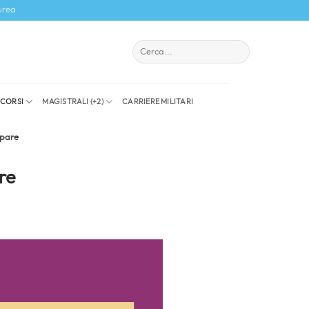
urea
I CORSI
MAGISTRALI (+2)
CARRIERE MILITARI
ipare
re