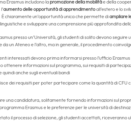
ma Erasmus includono la
promozione della mobilità
e della coopera
l’
aumento delle opportunità di apprendimento
all’estero e lo s
a. È chiaramente un’opportunità unica che permette di
ampliare le
linguistiche e sviluppare una comprensione più approfondita dell
mus presso un’Università, gli studenti di solito devono seguire u
da un Ateneo e l’altro, ma in generale, il procedimento coinvolge
udenti interessati devono prima informarsi presso l’ufficio Erasmus o
o ottenere informazioni sul programma, sui requisiti di partecipaz
e quindi anche sugli eventuali bandi
ilisce dei requisiti per poter partecipare come la quantità di CFU
are una candidatura, solitamente fornendo informazioni sul pro
 programma Erasmus e le preferenze per le università di destina
tato il processo di selezione, gli studenti accettati, riceveranno u