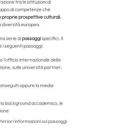
zione tra le istituzioni di
viluppo di competenze che
 proprie prospettive culturali
,
a diversità europea.
na serie di
passaggi
specifici. Il
 i seguenti passaggi:
 l’ufficio internazionale della
ione, sulle università partner,
 conseguiti oppure la media
prio background accademico, le
zione
lteriori informazioni sui passaggi