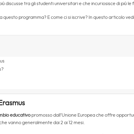
ù discusse tra gli studenti universitari e che incuriosisce di più le
questo programma? E come ci si iscrive? In questo articolo vedi
mus
s?
’Erasmus
mbio educativo
promosso dall’Unione Europea che offre opportun
 che vanno generalmente dai 2 ai 12 mesi.