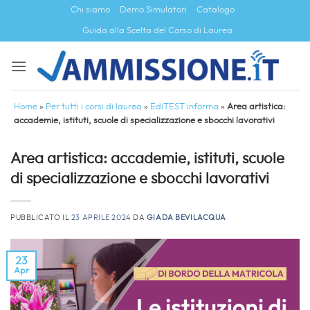
Salta
Chi siamo
Demo Simulatori
Catalogo
ai
Guida alla Scelta del Corso di Laurea
contenuti
Home
»
Per tutti i corsi di laurea
»
EdiTEST informa
»
Area artistica:
accademie, istituti, scuole di specializzazione e sbocchi lavorativi
Area artistica: accademie, istituti, scuole
di specializzazione e sbocchi lavorativi
PUBBLICATO IL
23 APRILE 2024
DA
GIADA BEVILACQUA
23
Apr