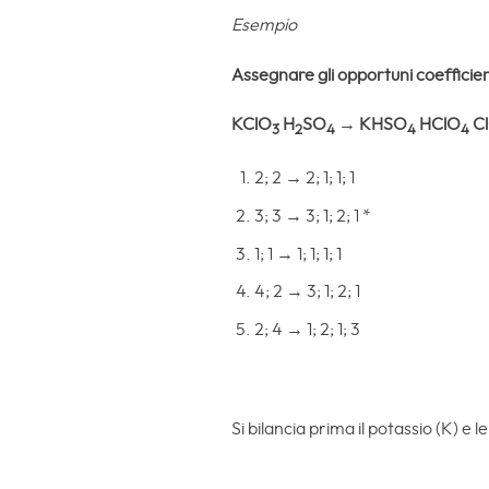
Esempio
Assegnare gli opportuni coefficien
KClO
H
SO
→
KHSO
HClO
C
3
2
4
4
4
2; 2 → 2; 1; 1; 1
3; 3 → 3; 1; 2; 1 *
1; 1 → 1; 1; 1; 1
4; 2 → 3; 1; 2; 1
2; 4 → 1; 2; 1; 3
Si bilancia prima il potassio (K) e le