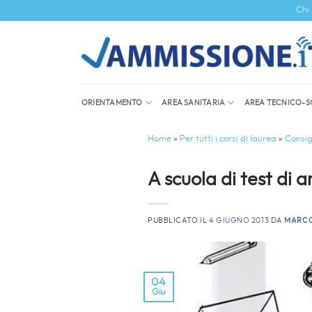
Salta
Chi
ai
contenuti
ORIENTAMENTO
AREA SANITARIA
AREA TECNICO-S
Home
»
Per tutti i corsi di laurea
»
Consigl
A scuola di test di 
PUBBLICATO IL
4 GIUGNO 2013
DA
MARC
04
Giu