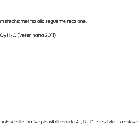
ti stechiometrici alla seguente reazione:
lO
H
O (Veterinaria 2011)
2
2
 uniche alternative plausibili sono la A., B., C. e così via. La chiave 