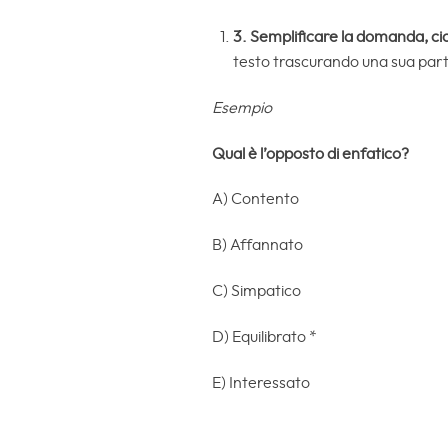
3.
Semplificare la domanda,
ci
testo trascurando una sua par
Esempio
Qual è l’opposto di enfatico?
A) Contento
B) Affannato
C) Simpatico
D) Equilibrato *
E) Interessato