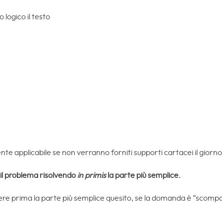
 logico il testo
nte applicabile se non verranno forniti supporti cartacei il giorno
il problema risolvendo
in primis
la parte più semplice.
ere prima la parte più semplice quesito, se la domanda è “scompon