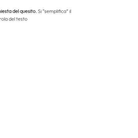
iesta del quesito.
Si “semplifica” il
ola del testo