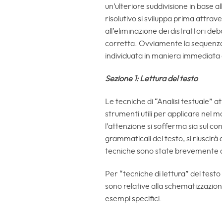
un’ulteriore suddivisione in base a
risolutivo si sviluppa prima attrav
all’eliminazione dei distrattori deb
corretta. Ovviamente la sequenza d
individuata in maniera immediata 
Sezione 1: Lettura del testo
Le tecniche di “Analisi testuale” a
strumenti utili per applicare nel mo
l’attenzione si sofferma sia sul co
grammaticali del testo, si riuscirà
tecniche sono state brevemente des
Per “tecniche di lettura” del testo
sono relative alla schematizzazio
esempi specifici.