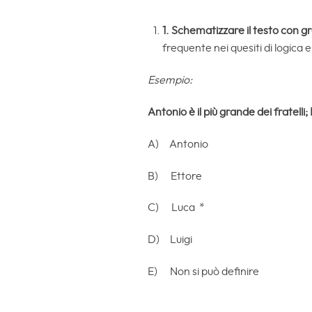
1.
Schematizzare il testo con gra
frequente nei quesiti di logica 
Esempio:
Antonio è il più grande dei fratelli;
A) Antonio
B) Ettore
C) Luca *
D) Luigi
E) Non si può definire