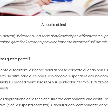
A scuola di test
i articoli, si daranno una serie di indicazioni per affrontare e supe
icolare gli articoli saranno prevalentemente incentrati sull’ammis
re i quesiti parte 1
nsente di facilitare la ricerca della risposta corretta quando non si
sito. In altre parole, se non si è in grado di rispondere ad una 
bbi sui procedimenti risolutivi o su particolari termini, l’utilizzo 
uesiti.
 l’applicazione delle tecniche sulle tre componenti che costituiscono 
hiave (cioè la risposta corretta). L’analisi di ogni componente vie