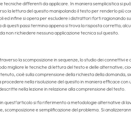
lle tecniche differenti da applicare. In maniera semplicistica si p
erso la lettura del quesito manipolando il testo per renderlo più c
oli ed infine si opera per escludere i distrattori forti ragionando 
i questi passi termina appena si trova la risposta corretta; alcu
da non richiedere nessuna applicazione tecnica sul quesito.
ttraverso la scomposizione in sequenze, lo studio dei connettivi e d
do migliore le tecniche di lettura del testo e delle alternative; ci
ntenuto, cioè sulla comprensione della richiesta della domanda, sia 
 a procedere nella risoluzione del quesito in maniera efficace con u
critte nella lezione in relazione alla comprensione del testo.
 in quest’articolo si fa riferimento a metodologie alternative di l
ne, scomposizione e semplificazione del problema. Si analizzeran