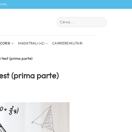
urea
I CORSI
MAGISTRALI (+2)
CARRIERE MILITARI
i test (prima parte)
test (prima parte)