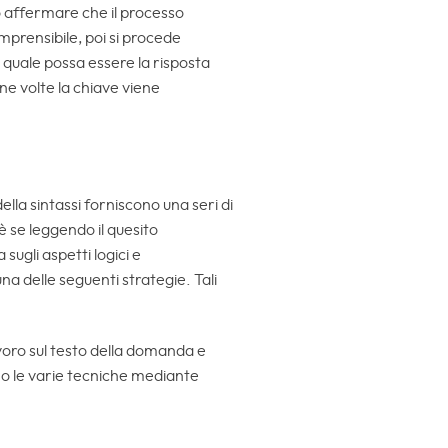
uò affermare che il processo
omprensibile, poi si procede
su quale possa essere la risposta
ne volte la chiave viene
ella sintassi forniscono una seri di
oè se leggendo il quesito
sugli aspetti logici e
na delle seguenti strategie. Tali
avoro sul testo della domanda e
no le varie tecniche mediante