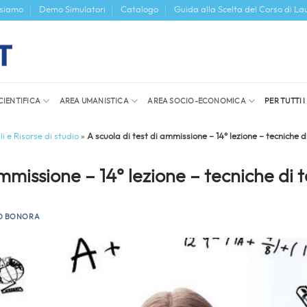
 siamo
Demo Simulatori
Catalogo
Guida alla Scelta del Corso di La
CIENTIFICA
AREA UMANISTICA
AREA SOCIO-ECONOMICA
PER TUTTI 
i e Risorse di studio
»
A scuola di test di ammissione – 14° lezione – tecniche d
ammissione – 14° lezione – tecniche di 
O BONORA