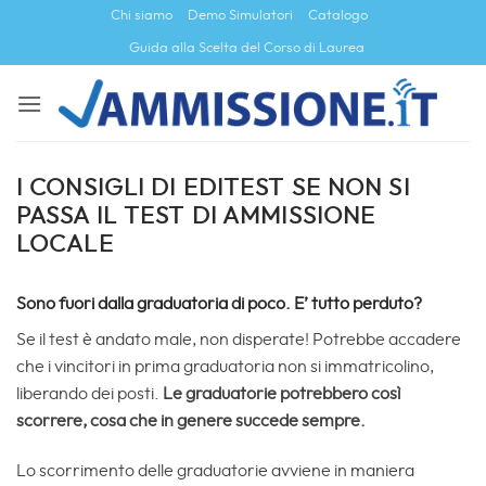
Salta
Chi siamo
Demo Simulatori
Catalogo
ai
Guida alla Scelta del Corso di Laurea
contenuti
I CONSIGLI DI EDITEST SE NON SI
PASSA IL TEST DI AMMISSIONE
LOCALE
Sono fuori dalla graduatoria di poco. E’ tutto perduto?
Se il test è andato male, non disperate! Potrebbe accadere
che i vincitori in prima graduatoria non si immatricolino,
liberando dei posti.
Le graduatorie potrebbero così
scorrere, cosa che in genere succede sempre.
Lo scorrimento delle graduatorie avviene in maniera