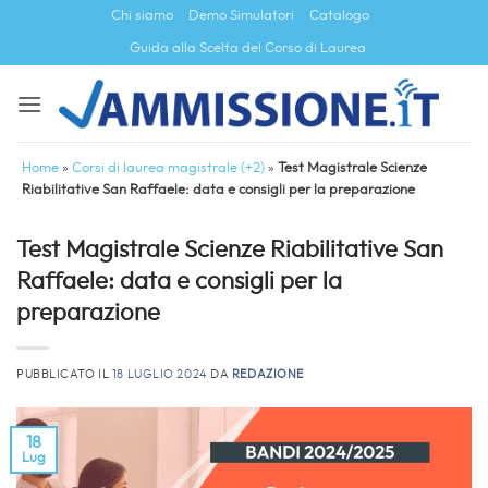
Salta
Chi siamo
Demo Simulatori
Catalogo
ai
Guida alla Scelta del Corso di Laurea
contenuti
Home
»
Corsi di laurea magistrale (+2)
»
Test Magistrale Scienze
Riabilitative San Raffaele: data e consigli per la preparazione
Test Magistrale Scienze Riabilitative San
Raffaele: data e consigli per la
preparazione
PUBBLICATO IL
18 LUGLIO 2024
DA
REDAZIONE
18
Lug