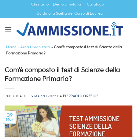
Salta
Chi siamo
Demo Simulatori
Catalogo
ai
Guida alla Scelta del Corso di Laurea
contenuti
Home
»
Area Umanistica
»
Com’è composto il test di Scienze della
Formazione Primaria?
Com’è composto il test di Scienze della
Formazione Primaria?
PUBBLICATO IL
9 MARZO 2022
DA
PIERPAOLO OREFICE
09
Mar