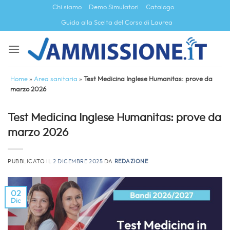
Salta
Chi siamo
Demo Simulatori
Catalogo
ai
Guida alla Scelta del Corso di Laurea
contenuti
Home
»
Area sanitaria
»
Test Medicina Inglese Humanitas: prove da
marzo 2026
Test Medicina Inglese Humanitas: prove da
marzo 2026
PUBBLICATO IL
2 DICEMBRE 2025
DA
REDAZIONE
02
Dic