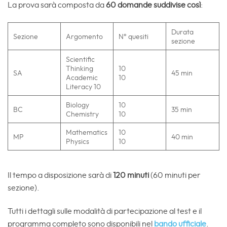
La prova sarà composta da
60 domande suddivise così
:
Durata
Sezione
Argomento
N° quesiti
sezione
Scientific
Thinking
10
SA
45 min
Academic
10
Literacy 10
Biology
10
BC
35 min
Chemistry
10
Mathematics
10
MP
40 min
Physics
10
Il tempo a disposizione sarà di
120 minuti
(60 minuti per
sezione).
Tutti i dettagli sulle modalità di partecipazione al test e il
programma completo sono disponibili nel
bando ufficiale
.