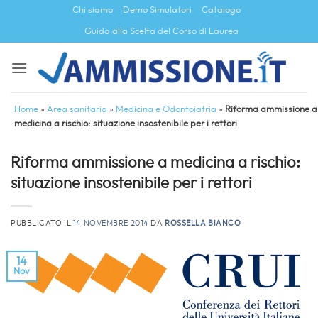
Salta
Chi siamo
Demo Simulatori
Catalogo
ai
Guida alla Scelta del Corso di Laurea
contenuti
Home
»
Area sanitaria
»
Medicina e Odontoiatria
»
Riforma ammissione a
medicina a rischio: situazione insostenibile per i rettori
Riforma ammissione a medicina a rischio:
situazione insostenibile per i rettori
PUBBLICATO IL
14 NOVEMBRE 2014
DA
ROSSELLA BIANCO
14
Nov