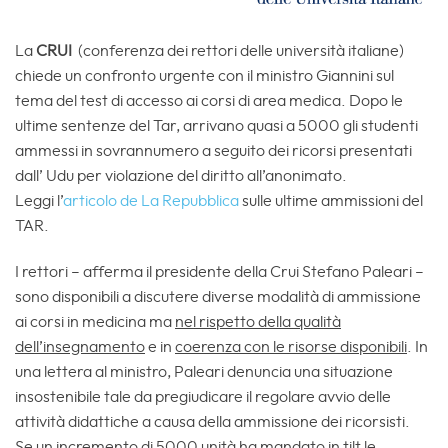
La
CRUI
(conferenza dei rettori delle università italiane)
chiede un confronto urgente con il ministro Giannini sul
tema del test di accesso ai corsi di area medica. Dopo le
ultime sentenze del Tar, arrivano quasi a 5000 gli studenti
ammessi in sovrannumero a seguito dei ricorsi presentati
dall’ Udu per violazione del diritto all’anonimato.
Leggi l’
articolo de La Repubblica
sulle ultime ammissioni del
TAR.
I rettori – afferma il presidente della Crui Stefano Paleari –
sono disponibili a discutere diverse modalità di ammissione
ai corsi in medicina ma
nel rispetto della qualità
dell’insegnamento
e in
coerenza con le risorse disponibili
. In
una lettera al ministro, Paleari denuncia una situazione
insostenibile tale da pregiudicare il regolare avvio delle
attività didattiche a causa della ammissione dei ricorsisti.
Se un incremento di 5000 unità ha mandato in tilt le