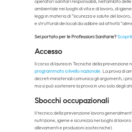
operatori sanitari responsabili, nell’ambito delle
ambientale nei luoghi di vita e di lavoro, di igien
leggi in materia di “sicurezza e salute del lavoro
e strutturali dei locali da adibire ad attività “ali
Sei portato per le Professioni Sanitarie?
Scopril
Accesso
Il corso di laurea in Tecniche della prevenzione ne
programmato a livello nazionale
. La prova di am
decreti ministeriali comunica gli argomenti, i prog
ma si può sostenere la prova in uno solo degli aten
Sbocchi occupazionali
Il tecnico della prevenzione lavora generalmente 
nutrizione, igiene e sicurezza nei luoghi di lavoro
allevamenti e produzioni zootecniche).