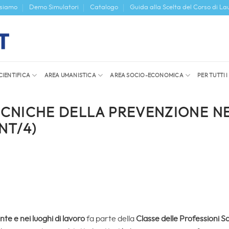
 siamo
Demo Simulatori
Catalogo
Guida alla Scelta del Corso di La
CIENTIFICA
AREA UMANISTICA
AREA SOCIO-ECONOMICA
PER TUTTI 
ECNICHE DELLA PREVENZIONE NE
NT/4)
te e nei luoghi di lavoro
fa parte della
Classe delle Professioni S