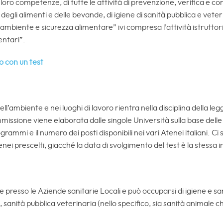
 loro competenze, di tutte le attività di prevenzione, verifica e con
e degli alimenti e delle bevande, di igiene di sanità pubblica e veter
, ambiente e sicurezza alimentare” ivi compresa l’attività istruttori
mentari”.
o con un test
ll’ambiente e nei luoghi di lavoro rientra nella disciplina della leg
missione viene elaborata dalle singole Università sulla base delle
rammi e il numero dei posti disponibili nei vari Atenei italiani. Ci s
ei prescelti, giacché la data di svolgimento del test è la stessa in 
presso le Aziende sanitarie Locali e può occuparsi di igiene e sani
 , sanità pubblica veterinaria (nello specifico, sia sanità animale c