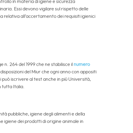
trollo in materia di igiene e sicurezza
inaria. Essi devono vigilare sul rispetto delle
a relativa all’accertamento dei requisiti igienici
ge n. 264 del 1999 che ne stabilisce il
numero
 disposizioni del Miur che ogni anno con appositi
i può iscrivere al test anche in più Università,
tutta Italia.
tà pubbliche, igiene degli alimenti e della
he igiene dei prodotti di origine animale in