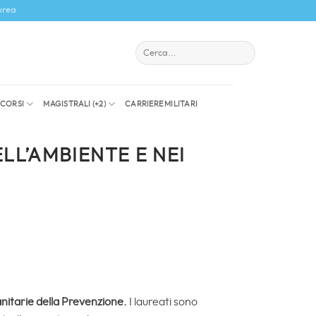
urea
I CORSI
MAGISTRALI (+2)
CARRIERE MILITARI
LL’AMBIENTE E NEI
anitarie della Prevenzione.
I laureati sono