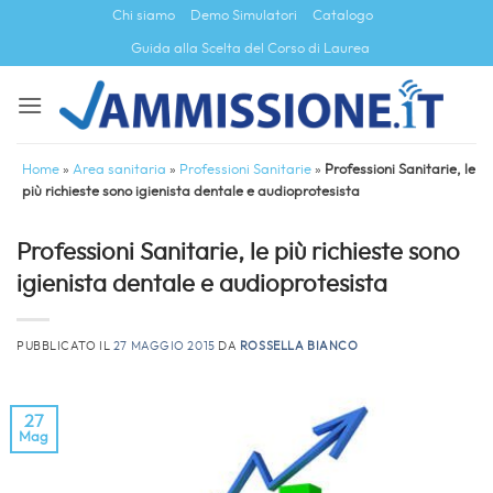
Salta
Chi siamo
Demo Simulatori
Catalogo
ai
Guida alla Scelta del Corso di Laurea
contenuti
Home
»
Area sanitaria
»
Professioni Sanitarie
»
Professioni Sanitarie, le
più richieste sono igienista dentale e audioprotesista
Professioni Sanitarie, le più richieste sono
igienista dentale e audioprotesista
PUBBLICATO IL
27 MAGGIO 2015
DA
ROSSELLA BIANCO
27
Mag