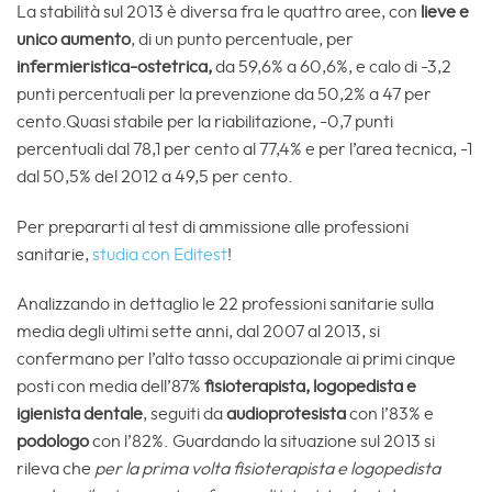
La stabilità sul 2013 è diversa fra le quattro aree, con
lieve e
unico aumento
, di un punto percentuale, per
infermieristica-ostetrica,
da 59,6% a 60,6%, e calo di -3,2
punti percentuali per la prevenzione da 50,2% a 47 per
cento.Quasi stabile per la riabilitazione, -0,7 punti
percentuali dal 78,1 per cento al 77,4% e per l’area tecnica, -1
dal 50,5% del 2012 a 49,5 per cento.
Per prepararti al test di ammissione alle professioni
sanitarie,
studia con Editest
!
Analizzando in dettaglio le 22 professioni sanitarie sulla
media degli ultimi sette anni, dal 2007 al 2013, si
confermano per l’alto tasso occupazionale ai primi cinque
posti con media dell’87%
fisioterapista, logopedista e
igienista dentale
, seguiti da
audioprotesista
con l’83% e
podologo
con l’82%. Guardando la situazione sul 2013 si
rileva che
per la prima volta fisioterapista e logopedista