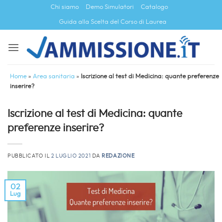
Salta
Chi siamo
Demo Simulatori
Catalogo
ai
Guida alla Scelta del Corso di Laurea
contenuti
Home
»
Area sanitaria
»
Iscrizione al test di Medicina: quante preferenze
inserire?
Iscrizione al test di Medicina: quante
preferenze inserire?
PUBBLICATO IL
2 LUGLIO 2021
DA
REDAZIONE
02
Lug