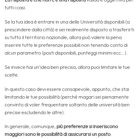
La risposta è che non c’è una risposta
valida e oggettiva per
tutti i casi.
Se la tua idea è entrare in una delle Università disponibili (a
prescindere dalla città) e sei realmente disposto a trasferirti
su tutto il territorio nazionale, allora può valere la pena
inserire tutte le preferenze possibili non tenendo conto di
alcun parametro (posti disponibili, punteggi minimi ecc…).
Se invece hai un’idea ben precisa, allora puoi limitare le tue
scelte.
In questo caso devi essere consapevole, appunto, che stai
limitando le tue possibilità (perché magari sei pienamente
convinto di voler frequentare soltanto delle università ben
precise escludendo le altre).
In generale, comunque,
più preferenze si inseriscono
maggiori sono le possibilità di assicurarsi un posto
.