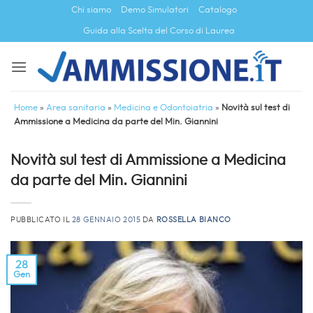
Salta
Chi siamo
Demo Simulatori
Catalogo
ai
Guida alla Scelta del Corso di Laurea
contenuti
Home
»
Area sanitaria
»
Medicina e Odontoiatria
»
Novità sul test di
Ammissione a Medicina da parte del Min. Giannini
Novità sul test di Ammissione a Medicina
da parte del Min. Giannini
PUBBLICATO IL
28 GENNAIO 2015
DA
ROSSELLA BIANCO
28
Gen