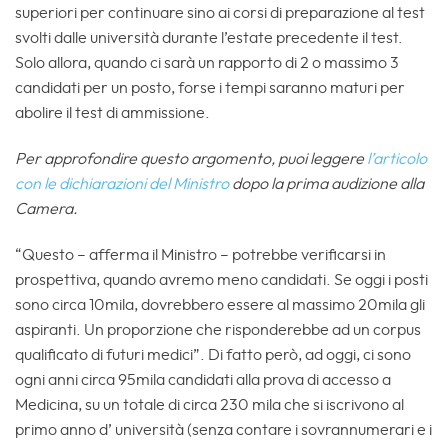
superiori per continuare sino ai corsi di preparazione al test
svolti dalle università durante l’estate precedente il test.
Solo allora, quando ci sarà un rapporto di 2 o massimo 3
candidati per un posto, forse i tempi saranno maturi per
abolire il test di ammissione.
Per approfondire questo argomento, puoi leggere
l’articolo
con le dichiarazioni del Ministro
dopo la prima audizione alla
Camera.
“Questo – afferma il Ministro – potrebbe verificarsi in
prospettiva, quando avremo meno candidati. Se oggi i posti
sono circa 10mila, dovrebbero essere al massimo 20mila gli
aspiranti. Un proporzione che risponderebbe ad un corpus
qualificato di futuri medici”. Di fatto però, ad oggi, ci sono
ogni anni circa 95mila candidati alla prova di accesso a
Medicina, su un totale di circa 230 mila che si iscrivono al
primo anno d’ università (senza contare i sovrannumerari e i