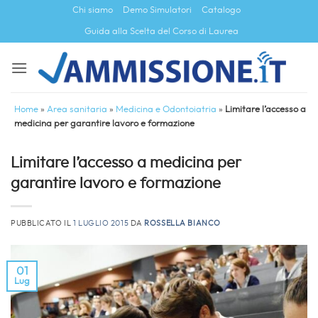
Salta
Chi siamo
Demo Simulatori
Catalogo
ai
Guida alla Scelta del Corso di Laurea
contenuti
Home
»
Area sanitaria
»
Medicina e Odontoiatria
»
Limitare l’accesso a
medicina per garantire lavoro e formazione
Limitare l’accesso a medicina per
garantire lavoro e formazione
PUBBLICATO IL
1 LUGLIO 2015
DA
ROSSELLA BIANCO
01
Lug