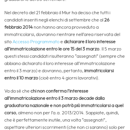
Nel decreto del 21 febbraio il Miur ha deciso che tutti i
candidati inseriti negli elenchi di settembre che al
26
febbraio 2014
non hanno ancora provveduto a
immatricolarsi, dovranno rientrare nell’area riservata del
sito
Accesso Programmato
e
dichiarare il loro interesse
all’immatricolazione entro le ore 15 del 3 marzo
. Il 5 marzo
questi stessi candidati risulteranno “assegnati” (sempre che
abbiano dichiarato il loro interesse all’immatricolazione
entro il 3 marzo) e dovranno, pertanto,
immatricolarsi
entro il 10 marzo
(cioè entro 4 giorni lavorativi).
Va da sé che
chi non conferma l’interesse
all’immatricolazione entro il 3 marzo decade dalla
graduatoria nazionale e non potrà più immatricolarsi a quel
corso
, almeno non per l’a.a. 2013/2014. Sappiate, quindi,
che è perfettamente inutile, una volta “assegnati”,
aspettare ulteriori scorrimenti (che non ci saranno) solo per