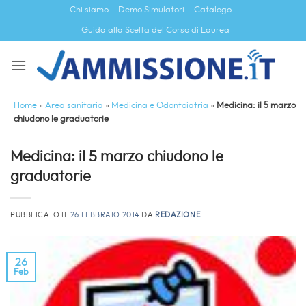
Salta
Chi siamo
Demo Simulatori
Catalogo
ai
Guida alla Scelta del Corso di Laurea
contenuti
Home
»
Area sanitaria
»
Medicina e Odontoiatria
»
Medicina: il 5 marzo
chiudono le graduatorie
Medicina: il 5 marzo chiudono le
graduatorie
PUBBLICATO IL
26 FEBBRAIO 2014
DA
REDAZIONE
26
Feb