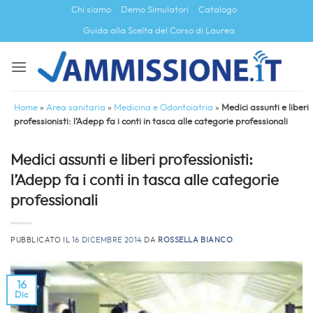
Salta
Chi siamo
Demo Simulatori
Catalogo
ai
Guida alla Scelta del Corso di Laurea
contenuti
Home
»
Area sanitaria
»
Medicina e Odontoiatria
»
Medici assunti e liberi
professionisti: l’Adepp fa i conti in tasca alle categorie professionali
Medici assunti e liberi professionisti:
l’Adepp fa i conti in tasca alle categorie
professionali
PUBBLICATO IL
16 DICEMBRE 2014
DA
ROSSELLA BIANCO
16
Dic