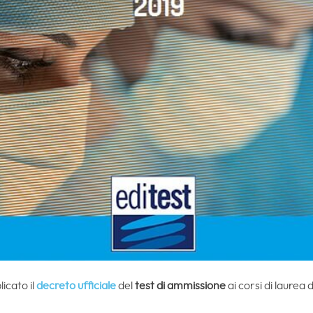
icato il
decreto ufficiale
del
test di ammissione
ai corsi di laurea 