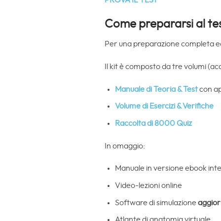
PROVA IL TEST
Come prepararsi al te
Per una preparazione completa ed
Il kit è composto da tre volumi (a
Manuale di Teoria & Test
con ap
Volume di Esercizi & Verifiche
Raccolta di
8000 Quiz
In omaggio:
Manuale in versione ebook inte
Video-lezioni online
Software di simulazione
aggiorn
Atlante di anatomia virtuale