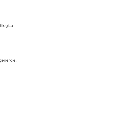
di logica.
 generale.