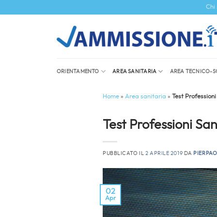
Salta
Chi
ai
contenuti
ORIENTAMENTO
AREA SANITARIA
AREA TECNICO-S
Home
»
Area sanitaria
»
Test Professioni
Test Professioni San
PUBBLICATO IL
2 APRILE 2019
DA
PIERPAO
02
Apr