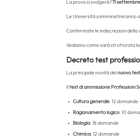
La prova si svolgerà l’
11 settembr
Le Università somministreranno au
Confermate le indiscrezioni della v
Vediamo come sarà strutturata la
Decreto test professio
La principale novità del
nuovo test
Il
test di ammissione Professioni S
Cultura generale
: 12 domande
Ragionamento logico
: 10 dom
Biologia
: 18 domande
Chimica
: 12 domande