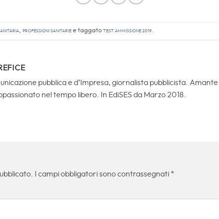
anitaria
,
Professioni Sanitarie
e taggato
test ammissione 2019
.
REFICE
icazione pubblica e d’Impresa, giornalista pubblicista. Amante de
ppassionato nel tempo libero. In EdiSES da Marzo 2018.
pubblicato.
I campi obbligatori sono contrassegnati
*