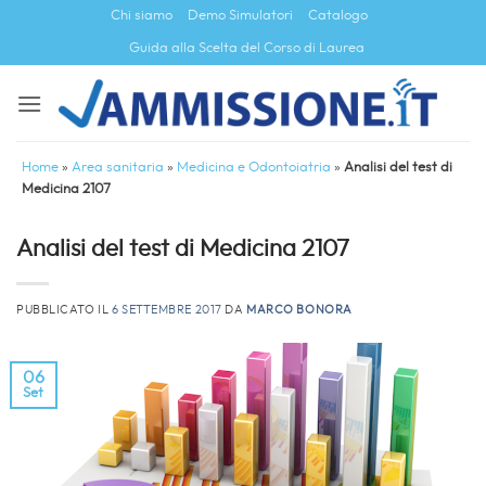
Salta
Chi siamo
Demo Simulatori
Catalogo
ai
Guida alla Scelta del Corso di Laurea
contenuti
Home
»
Area sanitaria
»
Medicina e Odontoiatria
»
Analisi del test di
Medicina 2107
Analisi del test di Medicina 2107
PUBBLICATO IL
6 SETTEMBRE 2017
DA
MARCO BONORA
06
Set