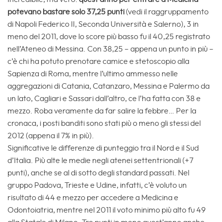
potevano bastare solo 37,25 punti
(vedi il raggruppamento
di Napoli Federico II, Seconda Università e Salerno), 3 in
meno del 2011, dove lo score più basso fu il 40,25 registrato
nell’Ateneo di Messina. Con 38,25 – appena un punto in più –
c’è chi ha potuto prenotare camice e stetoscopio alla
Sapienza di Roma, mentre l’ultimo ammesso nelle
aggregazioni di Catania, Catanzaro, Messina e Palermo da
un lato, Cagliari e Sassari dall’altro, ce l’ha fatta con 38 e
mezzo. Roba veramente da far salire la febbre… Per la
cronaca, i posti banditi sono stati più o meno gli stessi del
2012 (appena il 7% in più).
Significative le differenze di punteggio tra il Nord e il Sud
d’Italia. Più alte le medie negli atenei settentrionali (+7
punti), anche se al di sotto degli standard passati. Nel
gruppo Padova, Trieste e Udine, infatti, c’è voluto un
risultato di 44 e mezzo per accedere a Medicina e
Odontoiatria, mentre nel 2011 il voto minimo più alto fu 49