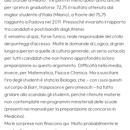
alla Statale di Milano. Tre punti in meno quest’anno anche
per i primi in graduatoria: 72,75 il risultato ottenuto dal
miglior studente d’Italia (Milano), a fronte del 75,75
raggiunto a Padova nel 2011. Pressoché invariato il rapporto
tra candidati e posti banditi dagli Atenei.
E veniamo al quiz, forse l’unico, reale responsabile del crollo
dei punteggi d’accesso. Molte le domande di Logica, di gran
lunga superiori a quelle di cultura generale, un serio ostacolo
per tutti i candidati che non hanno approfondito la loro
preparazione su questo argomento. Difficoltà nella media,
invece, per Matematica, Fisica e Chimica. Ma a suscitare
l’ira degli studenti è stata la Biologia, che – con i suoi quesiti
sul corpo di Barr, trasposoni e geni omeociti – ha fatto
gridare allo scandalo gli studenti, perché ritenute materie
non contemplate nei programmi ministeriali delle scuole
(presenti nei manuali per la preparazione al concorso in
Medicina).
Ma le sorprese non finiscono qui. Molto probabilmente le