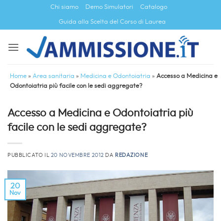
Salta
Chi siamo
Demo Simulatori
Catalogo
ai
Guida alla Scelta del Corso di Laurea
contenuti
Home
»
Area sanitaria
»
Medicina e Odontoiatria
»
Accesso a Medicina e
Odontoiatria più facile con le sedi aggregate?
Accesso a Medicina e Odontoiatria più
facile con le sedi aggregate?
PUBBLICATO IL
20 NOVEMBRE 2012
DA
REDAZIONE
20
Nov