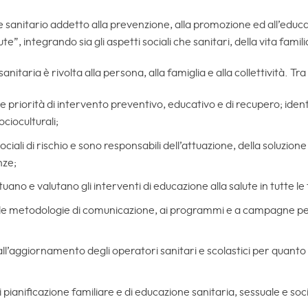
e sanitario addetto alla prevenzione, alla promozione ed all’educaz
te”, integrando sia gli aspetti sociali che sanitari, della vita famil
sanitaria è rivolta alla persona, alla famiglia e alla collettività. Tra 
 le priorità di intervento preventivo, educativo e di recupero; identi
ocioculturali;
 sociali di rischio e sono responsabili dell’attuazione, della soluzion
nze;
 e valutano gli interventi di educazione alla salute in tutte le f
elle metodologie di comunicazione, ai programmi e a campagne pe
ll’aggiornamento degli operatori sanitari e scolastici per quant
ianificazione familiare e di educazione sanitaria, sessuale e soc