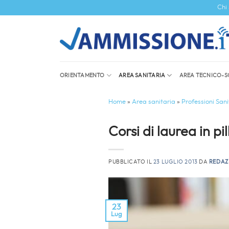
Salta
Chi
ai
contenuti
ORIENTAMENTO
AREA SANITARIA
AREA TECNICO-S
Home
»
Area sanitaria
»
Professioni Sani
Corsi di laurea in pi
PUBBLICATO IL
23 LUGLIO 2013
DA
REDAZ
23
Lug