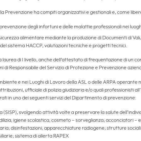
lla Prevenzione ha compiti organizzativi e gestionali e, come libe
prevenzione degli infortuni e delle malattie professionali nei luogh
la sicurezza alimentare mediante la produzione di Documenti di Valut
pi del sistema HACCP, valutazioni tecniche e progetti tecnici.
la laurea di I livello, anche dell’attestato di frequentazione di u
ni di Responsabile del Servizio di Protezione e Prevenzione aziend
mbiente e nei Luoghi di Lavoro della ASL o delle ARPA operante nei 
attribuzioni, ufficiale di polizia giudiziaria e/o quali professionisti a
ti in uno dei seguenti servizi del Dipartimento di prevenzione:
 (SISP), svolgendo attività volte a preservare la salute dell’individu
lizia; igiene scolastica; cosmeto – sorveglianza; acconciatori – es
aria; disinfestazioni; apparecchiature radiogene; strutture sociali, 
siliarie; sistema di allerta RAPEX