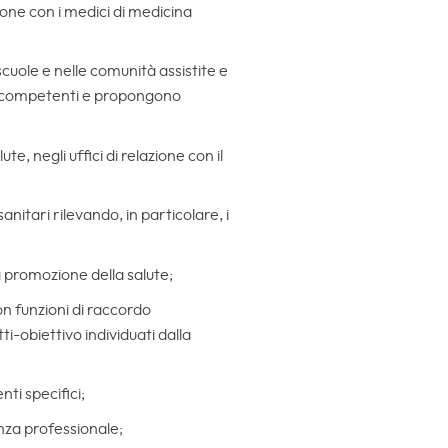
ione con i medici di medicina
scuole e nelle comunità assistite e
ità competenti e propongono
e, negli uffici di relazione con il
anitari rilevando, in particolare, i
la promozione della salute;
on funzioni di raccordo
i-obiettivo individuati dalla
ti specifici;
enza professionale;