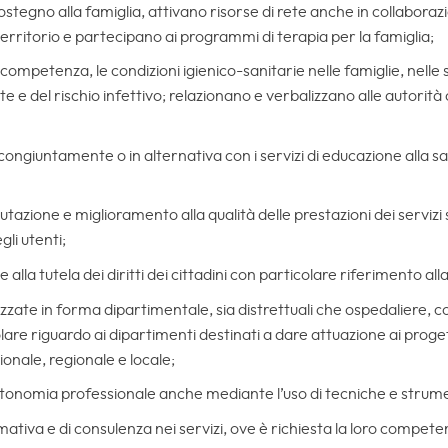
sostegno alla famiglia, attivano risorse di rete anche in collaboraz
territorio e partecipano ai programmi di terapia per la famiglia;
competenza, le condizioni igienico-sanitarie nelle famiglie, nelle 
nte e del rischio infettivo; relazionano e verbalizzano alle autor
ngiuntamente o in alternativa con i servizi di educazione alla salut
lutazione e miglioramento alla qualità delle prestazioni dei servizi s
gli utenti;
e alla tutela dei diritti dei cittadini con particolare riferimento al
izzate in forma dipartimentale, sia distrettuali che ospedaliere, c
are riguardo ai dipartimenti destinati a dare attuazione ai progett
nale, regionale e locale;
utonomia professionale anche mediante l’uso di tecniche e strumen
mativa e di consulenza nei servizi, ove è richiesta la loro compet