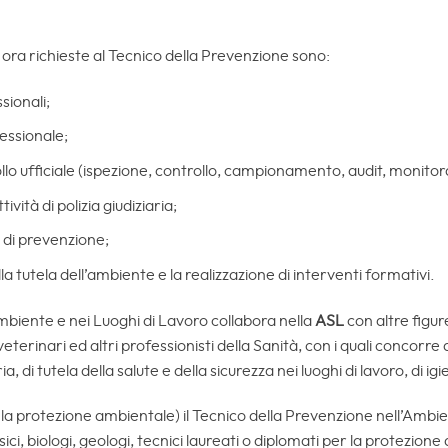
 ora richieste al Tecnico della Prevenzione sono:
sionali;
essionale;
rollo ufficiale (ispezione, controllo, campionamento, audit, monito
tività di polizia giudiziaria;
 di prevenzione;
la tutela dell’ambiente e la realizzazione di interventi formativi.
Ambiente e nei Luoghi di Lavoro collabora nella
ASL
con altre figu
 veterinari ed altri professionisti della Sanità, con i quali concorre
a, di tutela della salute e della sicurezza nei luoghi di lavoro, di ig
 la protezione ambientale) il Tecnico della Prevenzione nell’Ambie
sici, biologi, geologi, tecnici laureati o diplomati per la protezione