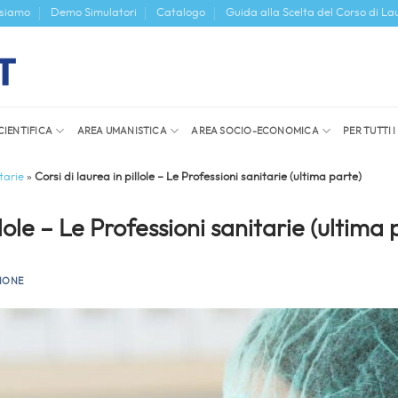
 siamo
Demo Simulatori
Catalogo
Guida alla Scelta del Corso di La
CIENTIFICA
AREA UMANISTICA
AREA SOCIO-ECONOMICA
PER TUTTI 
tarie
»
Corsi di laurea in pillole – Le Professioni sanitarie (ultima parte)
llole – Le Professioni sanitarie (ultima 
IONE