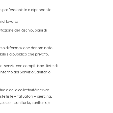
ro professionista o dipendente:
i di lavoro;
azione del Rischio, piani di
n corso di formazione denominato
ale sia pubblico che privato.
servizi con compiti ispettivi e di
ll’interno del Servizio Sanitario
o e della collettività nei vari
tetiste – tatuatori – piercing;
socio – sanitarie, sanitarie);