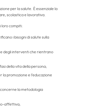
ione per la salute. È essenziale la
iare, scolastica e lavorativa.
i loro compiti:
ficano i bisogni di salute sulla
e e degli interventi che rientrano
asi della vita della persona;
r la promozione e l’educazione
o concerne la metodologia
io-affettiva;