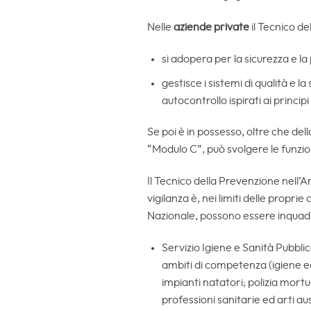
Nelle
aziende private
il Tecnico de
si adopera per la sicurezza e la 
gestisce i sistemi di qualità e 
autocontrollo ispirati ai princi
Se poi è in possesso, oltre che del
“Modulo C”, può svolgere le funzio
Il Tecnico della Prevenzione nell’A
vigilanza è, nei limiti delle proprie 
Nazionale, possono essere inquadra
Servizio Igiene e Sanità Pubblica
ambiti di competenza (igiene edi
impianti natatori; polizia mortu
professioni sanitarie ed arti au